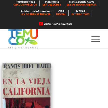
Postulaciones a
Plataforma
Transparencia Activa
CARGOS PÚBLICOS
LEY DEL LOBBY
LEY DE TRANSPARENCIA
Solicitud de Información
OIRS
MAPAS
LEY DE TRANSPARENCIA
DIGITAL
INTERACTIVOS
Video ¿Cómo Navegar?