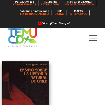
Postulaciones a
Plataforma
Transparencia Activa
CARGOS PÚBLICOS
LEY DEL LOBBY
LEY DE TRANSPARENCIA
Solicitud de Información
OIRS
MAPAS
LEY DE TRANSPARENCIA
DIGITAL
INTERACTIVOS
Video ¿Cómo Navegar?