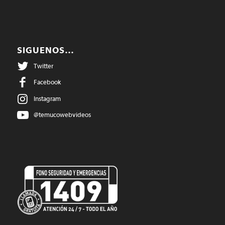
SIGUENOS…
Twitter
Facebook
Instagram
@temucowebvideos