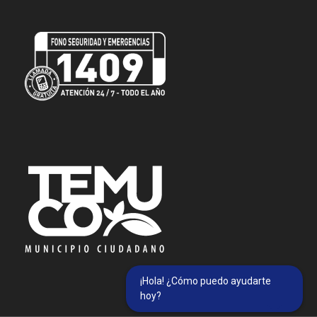
¡Hola! ¿Cómo puedo ayudarte
hoy?