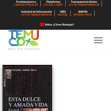
Postulaciones a
Plataforma
Transparencia Activa
CARGOS PÚBLICOS
LEY DEL LOBBY
LEY DE TRANSPARENCIA
Solicitud de Información
OIRS
MAPAS
LEY DE TRANSPARENCIA
DIGITAL
INTERACTIVOS
Video ¿Cómo Navegar?