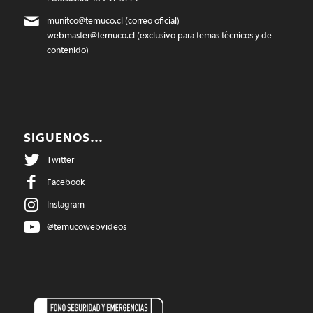
munitco@temuco.cl
(correo oficial)
webmaster@temuco.cl
(exclusivo para temas técnicos y de
contenido)
SIGUENOS…
Twitter
Facebook
Instagram
@temucowebvideos