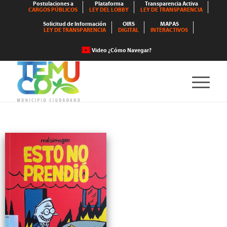
Postulaciones a
Plataforma
Transparencia Activa
CARGOS PÚBLICOS
LEY DEL LOBBY
LEY DE TRANSPARENCIA
Solicitud de Información
OIRS
MAPAS
LEY DE TRANSPARENCIA
DIGITAL
INTERACTIVOS
Video ¿Cómo Navegar?