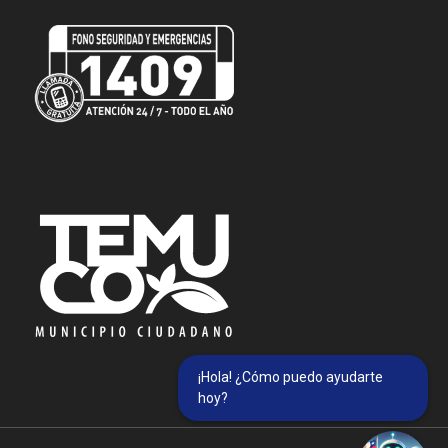
¡Hola! ¿Cómo puedo ayudarte
hoy?