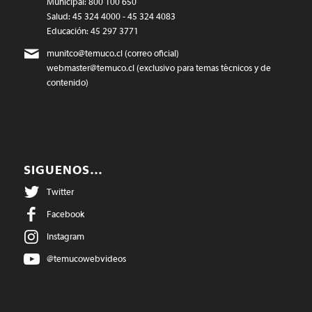
Municipal: 800 100 650
Salud: 45 324 4000 - 45 324 4083
Educación: 45 297 3771
munitco@temuco.cl
(correo oficial)
webmaster@temuco.cl
(exclusivo para temas técnicos y de
contenido)
SIGUENOS…
Twitter
Facebook
Instagram
@temucowebvideos