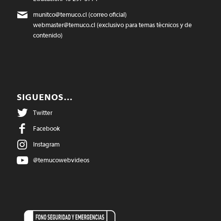
munitco@temuco.cl
(correo oficial)
webmaster@temuco.cl
(exclusivo para temas técnicos y de
contenido)
SIGUENOS…
Twitter
Facebook
Instagram
@temucowebvideos