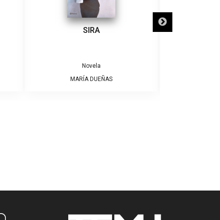
SIRA
SÓLO NECE
Novela
MARÍA DUEÑAS
ALBE