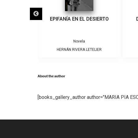
IGRA
EPIFANÍA EN EL DESIERTO
a
Novela
ARRERA
HERNÁN RIVERA LETELIER
About the author
[books_gallery_author author="MARIA PIA E