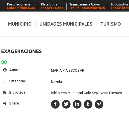
Postulaciones a
Plataforma
Transparencia Activa
Solicitud de
CARGOS PÚBLICOS
LEY DEL LOBBY
LEY DE TRANSPARENCIA
LEY DE TRA
S
MUNICIPIO
UNIDADES MUNICIPALES
TURISMO
EXAGERACIONES
$0
Autor:
MARIA PIA ESCOBAR
Categoría:
Novela
Biblioteca:
Biblioteca Municipal Galo Sepúlveda Fuentes
Share: