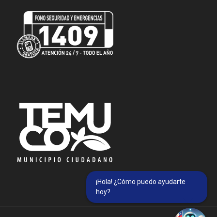
¡Hola! ¿Cómo puedo ayudarte
hoy?