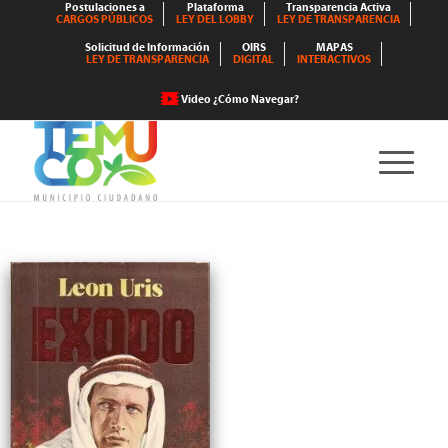
Postulaciones a
Plataforma
Transparencia Activa
CARGOS PÚBLICOS
LEY DEL LOBBY
LEY DE TRANSPARENCIA
Solicitud de Información
OIRS
MAPAS
LEY DE TRANSPARENCIA
DIGITAL
INTERACTIVOS
Video ¿Cómo Navegar?