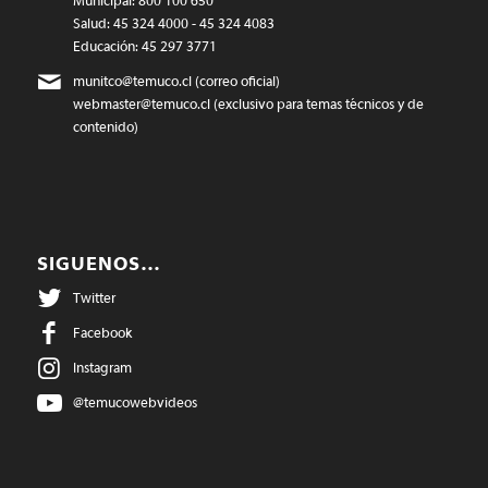
Municipal: 800 100 650
Salud: 45 324 4000 - 45 324 4083
Educación: 45 297 3771
munitco@temuco.cl
(correo oficial)
webmaster@temuco.cl
(exclusivo para temas técnicos y de
contenido)
SIGUENOS…
Twitter
Facebook
Instagram
@temucowebvideos