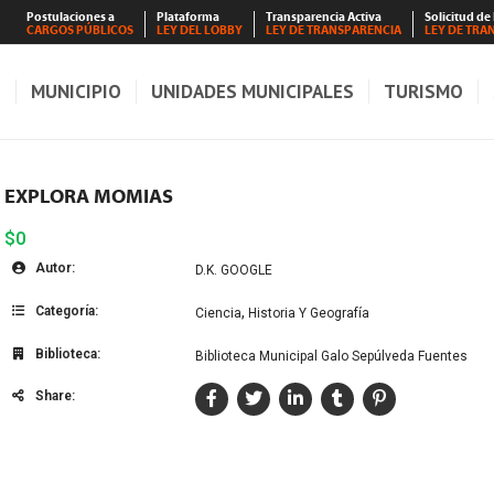
Postulaciones a
Plataforma
Transparencia Activa
Solicitud de
CARGOS PÚBLICOS
LEY DEL LOBBY
LEY DE TRANSPARENCIA
LEY DE TRA
S
MUNICIPIO
UNIDADES MUNICIPALES
TURISMO
EXPLORA MOMIAS
$0
Autor:
D.K. GOOGLE
Categoría:
,
Ciencia
Historia Y Geografía
Biblioteca:
Biblioteca Municipal Galo Sepúlveda Fuentes
Share: