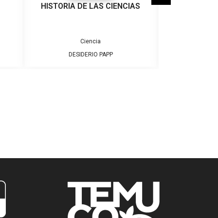
HISTORIA DE LAS CIENCIAS
IDEAS REVOLU
CI
Ciencia
C
DESIDERIO PAPP
DESID