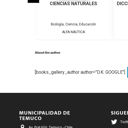
 HUERTOS
CIENCIAS NATURALES
DICC
RES
,
,
eratura General
Biología
Ciencia
Educación
RELL
ALFA NAUTICA
About the author
[books_gallery_author author="D.K. GOOGLE"]
MUNICIPALIDAD DE
SIGU
TEMUCO
Twit
Av. Prat 650, Temuco - Chile