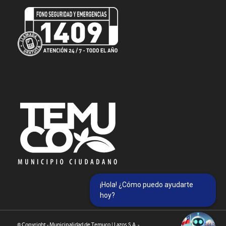
¡Hola! ¿Cómo puedo ayudarte
hoy?
© Copyright - Municipalidad de Temuco | Lazos S.A. -