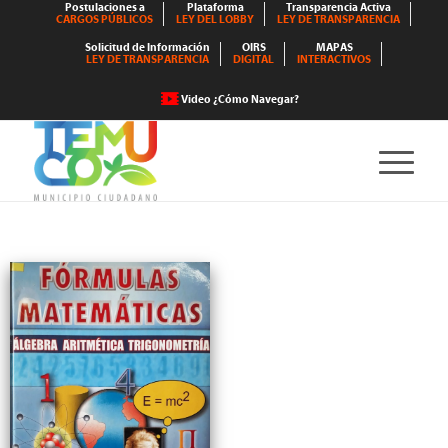
Postulaciones a
Plataforma
Transparencia Activa
CARGOS PÚBLICOS
LEY DEL LOBBY
LEY DE TRANSPARENCIA
Solicitud de Información
OIRS
MAPAS
LEY DE TRANSPARENCIA
DIGITAL
INTERACTIVOS
Video ¿Cómo Navegar?