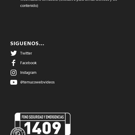
contenido)
SIGUENOS…
Twitter
Facebook
Instagram
@temucowebvideos