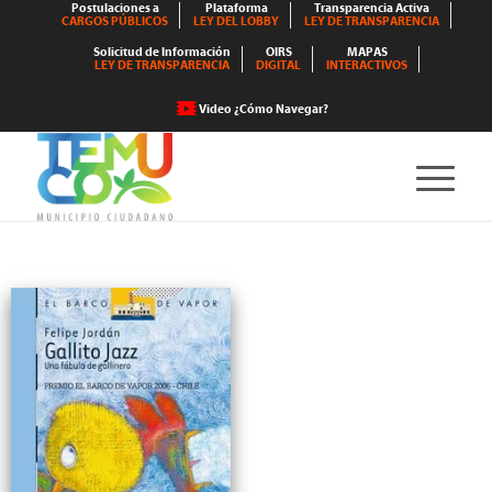
Postulaciones a
Plataforma
Transparencia Activa
CARGOS PÚBLICOS
LEY DEL LOBBY
LEY DE TRANSPARENCIA
Solicitud de Información
OIRS
MAPAS
LEY DE TRANSPARENCIA
DIGITAL
INTERACTIVOS
Video ¿Cómo Navegar?