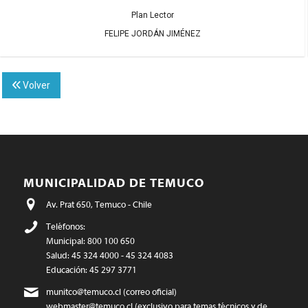
Plan Lector
FELIPE JORDÁN JIMÉNEZ
Volver
MUNICIPALIDAD DE TEMUCO
Av. Prat 650, Temuco - Chile
Teléfonos:
Municipal: 800 100 650
Salud: 45 324 4000 - 45 324 4083
Educación: 45 297 3771
munitco@temuco.cl
(correo oficial)
webmaster@temuco.cl
(exclusivo para temas técnicos y de