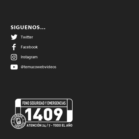
SIGUENOS…
Twitter
Facebook
Instagram
@temucowebvideos