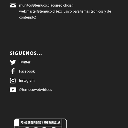
munitco@temuco.cl
(correo oficial)
webmaster@temuco.cl
(exclusivo para temas técnicos y de
contenido)
SIGUENOS…
Twitter
Facebook
Instagram
@temucowebvideos