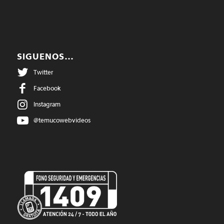
SIGUENOS…
Twitter
Facebook
Instagram
@temucowebvideos