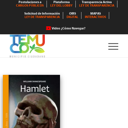
Postulaciones a
Plataforma
Transparencia Activa
CARGOS PÚBLICOS
LEY DEL LOBBY
LEY DE TRANSPARENCIA
Solicitud de Información
OIRS
MAPAS
LEY DE TRANSPARENCIA
DIGITAL
INTERACTIVOS
Video ¿Cómo Navegar?