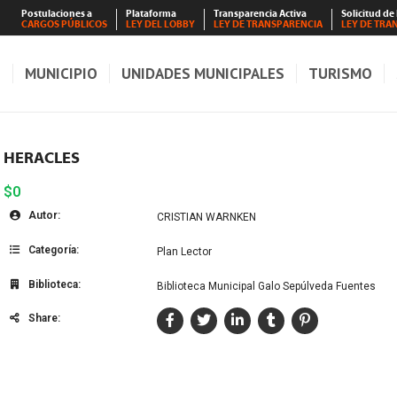
Postulaciones a
Plataforma
Transparencia Activa
Solicitud de
CARGOS PÚBLICOS
LEY DEL LOBBY
LEY DE TRANSPARENCIA
LEY DE TRA
S
MUNICIPIO
UNIDADES MUNICIPALES
TURISMO
HERACLES
$0
Autor:
CRISTIAN WARNKEN
Categoría:
Plan Lector
Biblioteca:
Biblioteca Municipal Galo Sepúlveda Fuentes
Share: