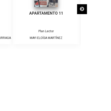
APARTAMENTO 11
¡ADIÓS
Plan Lector
Pla
DURRAGA
MAYI ELOÍSA MARTÍNEZ
JAME