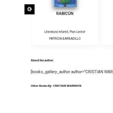
ECLIPSES
RABICÚN
,
,
Plan Lector
Literatura Infantil
Plan Lector
AMOS Y CAROLINA
PATRICIA BARBADILLO
GA
About the author
[books_gallery_author author="CRISTIAN WA
Other Books By - CRISTIAN WARNKEN