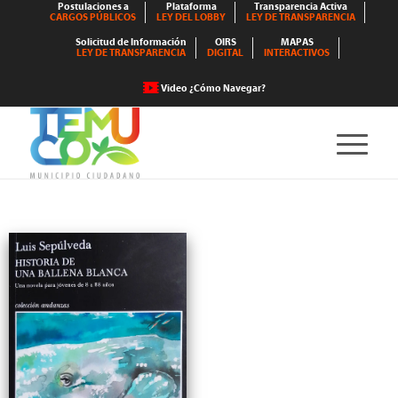
Postulaciones a
Plataforma
Transparencia Activa
CARGOS PÚBLICOS
LEY DEL LOBBY
LEY DE TRANSPARENCIA
Solicitud de Información
OIRS
MAPAS
LEY DE TRANSPARENCIA
DIGITAL
INTERACTIVOS
Video ¿Cómo Navegar?