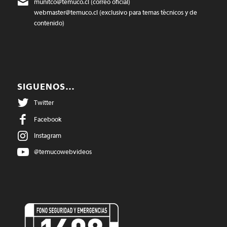
munitco@temuco.cl
(correo oficial)
webmaster@temuco.cl
(exclusivo para temas técnicos y de
contenido)
SIGUENOS…
Twitter
Facebook
Instagram
@temucowebvideos