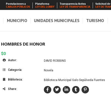
Postulaciones a
Plataforma
Transparencia Activa
Solicitud de
CARGOS PÚBLICOS
LEY DEL LOBBY
LEY DE TRANSPARENCIA
LEY DE TRA
S
MUNICIPIO
UNIDADES MUNICIPALES
TURISMO
HOMBRES DE HONOR
$0
Autor:
DAVID ROBBINS
Categoría:
Novela
Biblioteca:
Biblioteca Municipal Galo Sepúlveda Fuentes
Share: