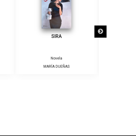
SIRA
SÓLO NECE
Novela
MARÍA DUEÑAS
ALBE