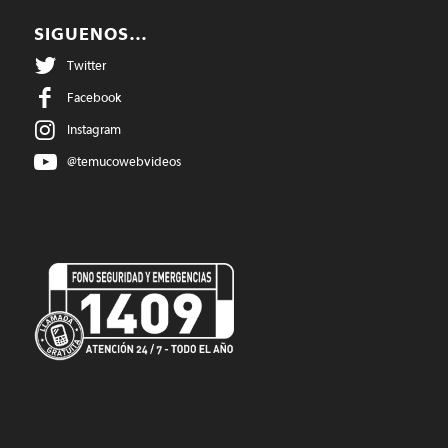
SIGUENOS…
Twitter
Facebook
Instagram
@temucowebvideos