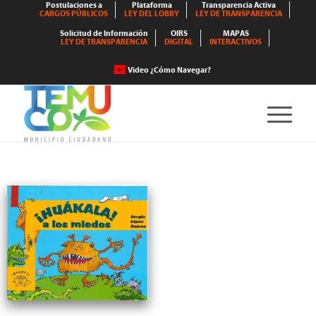
Postulaciones a
Plataforma
Transparencia Activa
CARGOS PÚBLICOS
LEY DEL LOBBY
LEY DE TRANSPARENCIA
Solicitud de Información
OIRS
MAPAS
LEY DE TRANSPARENCIA
DIGITAL
INTERACTIVOS
Video ¿Cómo Navegar?