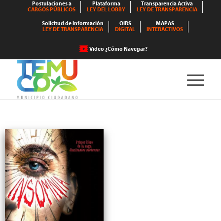
Postulaciones a
Plataforma
Transparencia Activa
CARGOS PÚBLICOS
LEY DEL LOBBY
LEY DE TRANSPARENCIA
Solicitud de Información
OIRS
MAPAS
LEY DE TRANSPARENCIA
DIGITAL
INTERACTIVOS
Video ¿Cómo Navegar?