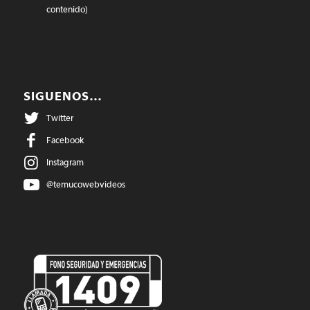
contenido)
SIGUENOS…
Twitter
Facebook
Instagram
@temucowebvideos