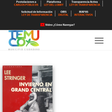
Postulaciones a
Plataforma
Transparencia Activa
CARGOS PÚBLICOS
LEY DEL LOBBY
LEY DE TRANSPARENCIA
Solicitud de Información
OIRS
MAPAS
LEY DE TRANSPARENCIA
DIGITAL
INTERACTIVOS
Video ¿Cómo Navegar?