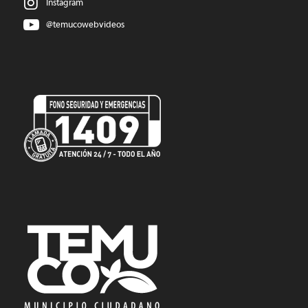
Instagram
@temucowebvideos