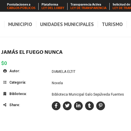
Postulaciones a
Plataforma
Transparencia Activa
Solicitud de
CARGOS PÚBLICOS
LEY DEL LOBBY
LEY DE TRANSPARENCIA
LEY DE TRA
S
MUNICIPIO
UNIDADES MUNICIPALES
TURISMO
JAMÁS EL FUEGO NUNCA
$0
Autor:
DIAMELA ELTIT
Categoría:
Novela
Biblioteca:
Biblioteca Municipal Galo Sepúlveda Fuentes
Share: