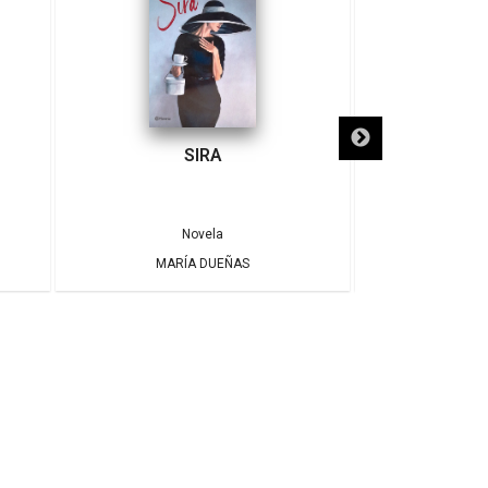
SIRA
SÓLO NECE
Novela
MARÍA DUEÑAS
ALBE