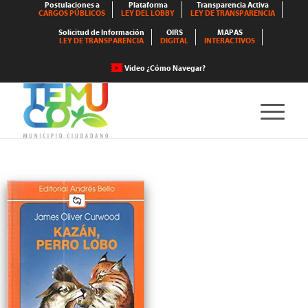
Postulaciones a
Plataforma
Transparencia Activa
CARGOS PÚBLICOS
LEY DEL LOBBY
LEY DE TRANSPARENCIA
Solicitud de Información
OIRS
MAPAS
LEY DE TRANSPARENCIA
DIGITAL
INTERACTIVOS
Video ¿Cómo Navegar?