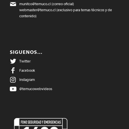
munitco@temuco.cl
(correo oficial)
webmaster@temuco.cl
(exclusivo para temas técnicos y de
contenido)
SIGUENOS…
Twitter
Facebook
Instagram
@temucowebvideos