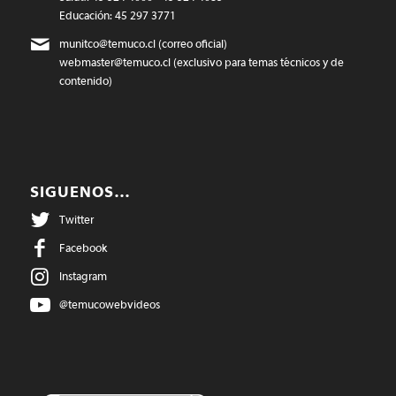
Educación: 45 297 3771
munitco@temuco.cl
(correo oficial)
webmaster@temuco.cl
(exclusivo para temas técnicos y de
contenido)
SIGUENOS…
Twitter
Facebook
Instagram
@temucowebvideos