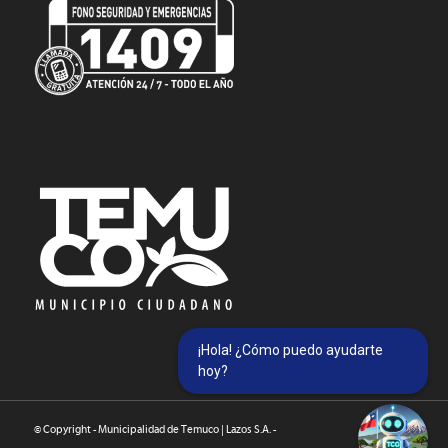
¡Hola! ¿Cómo puedo ayudarte
hoy?
© Copyright - Municipalidad de Temuco | Lazos S.A. -