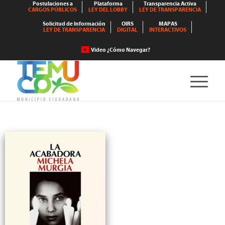
Postulaciones a
Plataforma
Transparencia Activa
CARGOS PÚBLICOS
LEY DEL LOBBY
LEY DE TRANSPARENCIA
Solicitud de Información
OIRS
MAPAS
LEY DE TRANSPARENCIA
DIGITAL
INTERACTIVOS
Video ¿Cómo Navegar?