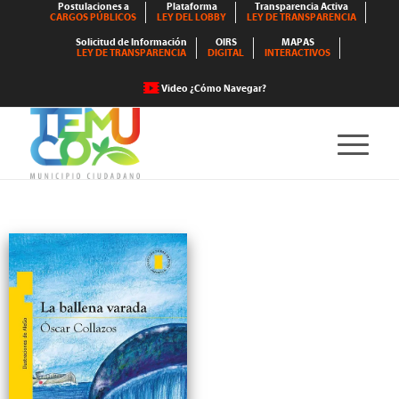
Postulaciones a
Plataforma
Transparencia Activa
CARGOS PÚBLICOS
LEY DEL LOBBY
LEY DE TRANSPARENCIA
Solicitud de Información
OIRS
MAPAS
LEY DE TRANSPARENCIA
DIGITAL
INTERACTIVOS
Video ¿Cómo Navegar?