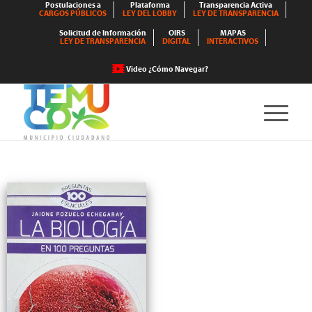
Postulaciones a
Plataforma
Transparencia Activa
CARGOS PÚBLICOS
LEY DEL LOBBY
LEY DE TRANSPARENCIA
Solicitud de Información
OIRS
MAPAS
LEY DE TRANSPARENCIA
DIGITAL
INTERACTIVOS
Video ¿Cómo Navegar?