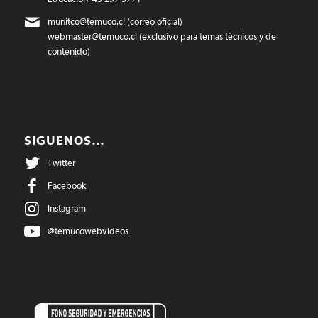
munitco@temuco.cl
(correo oficial)
webmaster@temuco.cl
(exclusivo para temas técnicos y de
contenido)
SIGUENOS…
Twitter
Facebook
Instagram
@temucowebvideos