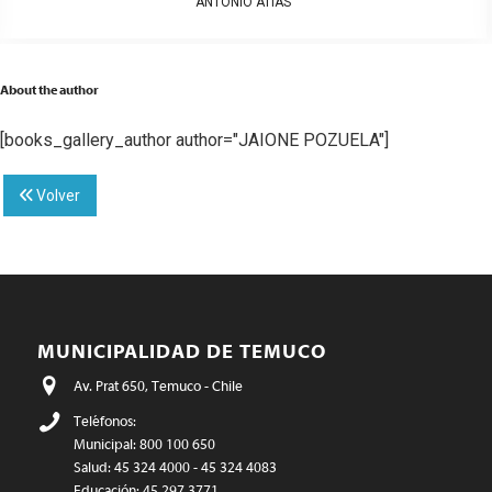
ANTONIO ATÍAS
About the author
[books_gallery_author author="JAIONE POZUELA"]
Volver
MUNICIPALIDAD DE TEMUCO
Av. Prat 650, Temuco - Chile
Teléfonos:
Municipal: 800 100 650
Salud: 45 324 4000 - 45 324 4083
Educación: 45 297 3771