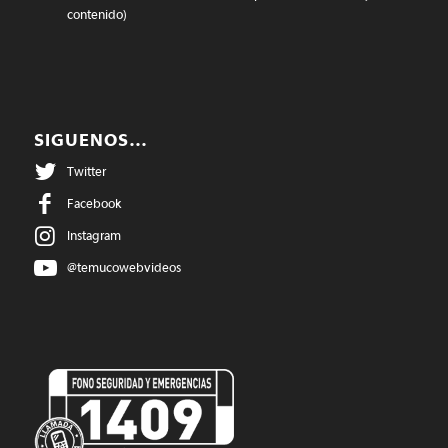
contenido)
SIGUENOS…
Twitter
Facebook
Instagram
@temucowebvideos