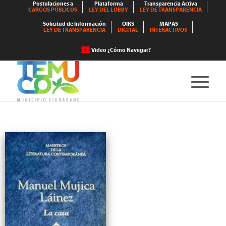
Postulaciones a
Plataforma
Transparencia Activa
CARGOS PÚBLICOS
LEY DEL LOBBY
LEY DE TRANSPARENCIA
Solicitud de Información
OIRS
MAPAS
LEY DE TRANSPARENCIA
DIGITAL
INTERACTIVOS
Video ¿Cómo Navegar?