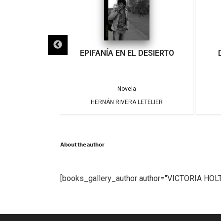
IGRA
EPIFANÍA EN EL DESIERTO
a
Novela
ARRERA
HERNÁN RIVERA LETELIER
About the author
[books_gallery_author author="VICTORIA HOL