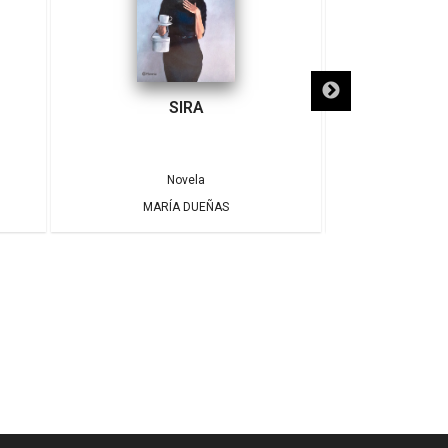
SIRA
SÓLO NECE
Novela
MARÍA DUEÑAS
ALBE