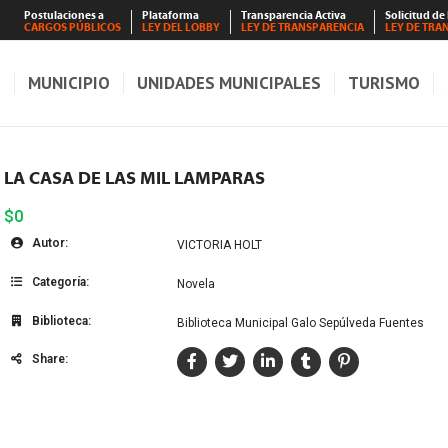
Postulaciones a
Plataforma
Transparencia Activa
Solicitud de
CARGOS PÚBLICOS
LEY DEL LOBBY
LEY DE TRANSPARENCIA
LEY DE TRA
S
MUNICIPIO
UNIDADES MUNICIPALES
TURISMO
LA CASA DE LAS MIL LAMPARAS
$0
Autor:
VICTORIA HOLT
Categoría:
Novela
Biblioteca:
Biblioteca Municipal Galo Sepúlveda Fuentes
Share: