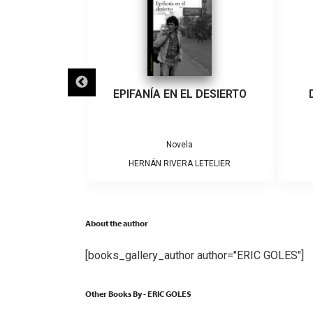
IFANÍA EN EL DESIERTO
DIBUJOS DE HIROSHIMA
Novela
Novela
HERNÁN RIVERA LETELIER
MARCELO SIMONETTI
About the author
[books_gallery_author author="ERIC GOLES"]
Other Books By - ERIC GOLES