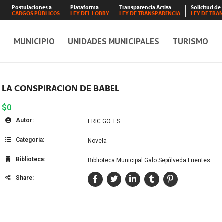
Postulaciones a
Plataforma
Transparencia Activa
Solicitud de
CARGOS PÚBLICOS
LEY DEL LOBBY
LEY DE TRANSPARENCIA
LEY DE TRA
S
MUNICIPIO
UNIDADES MUNICIPALES
TURISMO
LA CONSPIRACION DE BABEL
$0
Autor:
ERIC GOLES
Categoría:
Novela
Biblioteca:
Biblioteca Municipal Galo Sepúlveda Fuentes
Share: