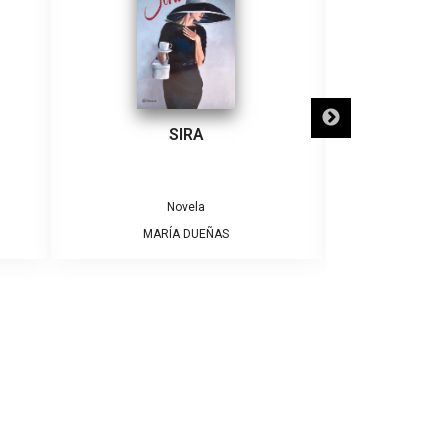
IRA
SÓLO NECESITO UN GATO
vela
Novela
 DUEÑAS
ALBERTO MONTT