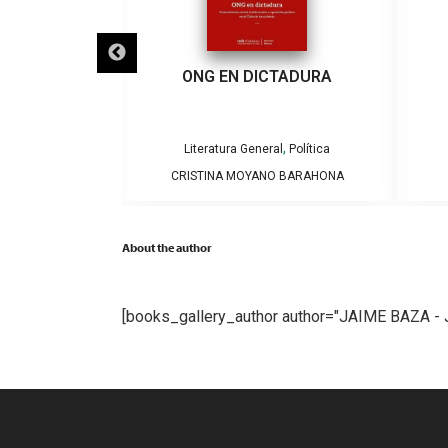
PÚBLICA
ONG EN DICTADURA
,
,
al
Política
Literatura General
Política
SANTELICES
CRISTINA MOYANO BARAHONA
About the author
[books_gallery_author author="JAIME BAZA