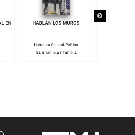
AL EN
HABLAN LOS MUROS
FORJANDO LA
SOC
,
Literatura General
Política
Literatura
RAUL MOLINA OTAROLA
ROLAN