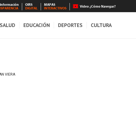
 Información
OIRS
MAPAS
Video ¿Cómo Navegar?
NSPARENCIA
DIGITAL
INTERACTIVOS
SALUD
EDUCACIÓN
DEPORTES
CULTURA
AN VIERA