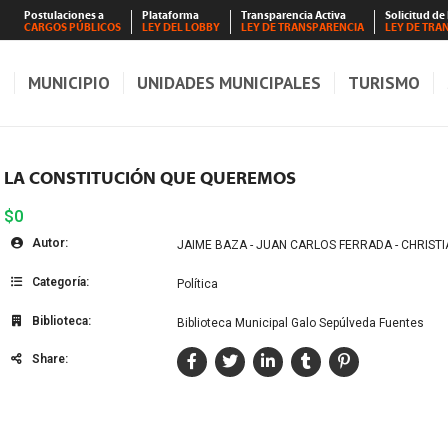
Postulaciones a
Plataforma
Transparencia Activa
Solicitud de
CARGOS PÚBLICOS
LEY DEL LOBBY
LEY DE TRANSPARENCIA
LEY DE TRA
S
MUNICIPIO
UNIDADES MUNICIPALES
TURISMO
LA CONSTITUCIÓN QUE QUEREMOS
$0
Autor:
JAIME BAZA - JUAN CARLOS FERRADA - CHRISTI
Categoría:
Política
Biblioteca:
Biblioteca Municipal Galo Sepúlveda Fuentes
Share: