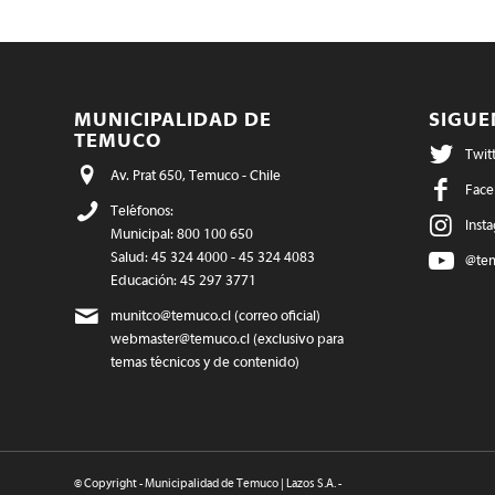
MUNICIPALIDAD DE
SIGU
TEMUCO
Twit
Av. Prat 650, Temuco - Chile
Face
Teléfonos:
Inst
Municipal: 800 100 650
Salud: 45 324 4000 - 45 324 4083
@te
Educación: 45 297 3771
munitco@temuco.cl
(correo oficial)
webmaster@temuco.cl
(exclusivo para
temas técnicos y de contenido)
© Copyright - Municipalidad de Temuco | Lazos S.A. -