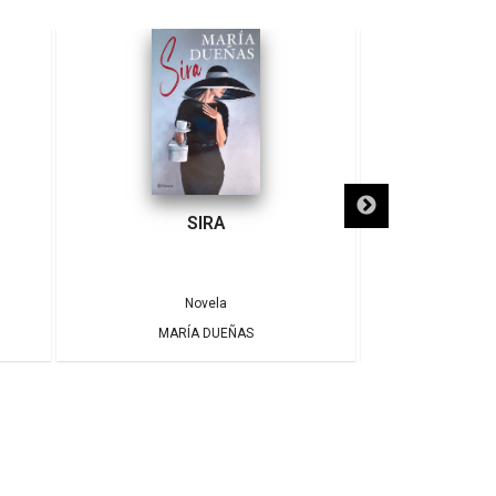
SIRA
SÓLO NECE
Novela
MARÍA DUEÑAS
ALBE