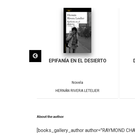
IGRA
EPIFANÍA EN EL DESIERTO
a
Novela
ARRERA
HERNÁN RIVERA LETELIER
About the author
[books_gallery_author author="RAYMOND CH