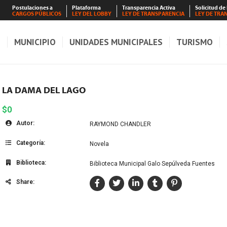
Postulaciones a
Plataforma
Transparencia Activa
Solicitud de
CARGOS PÚBLICOS
LEY DEL LOBBY
LEY DE TRANSPARENCIA
LEY DE TRA
S
MUNICIPIO
UNIDADES MUNICIPALES
TURISMO
LA DAMA DEL LAGO
$0
Autor:
RAYMOND CHANDLER
Categoría:
Novela
Biblioteca:
Biblioteca Municipal Galo Sepúlveda Fuentes
Share: