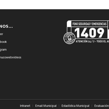
ENOS…
ter
book
agram
mucowebvideos
Intranet
Email Municipal
Estadística Municipal
Evaluación