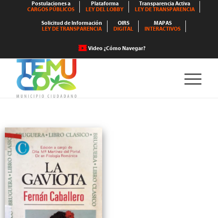
Postulaciones a
Plataforma
Transparencia Activa
CARGOS PÚBLICOS
LEY DEL LOBBY
LEY DE TRANSPARENCIA
Solicitud de Información
OIRS
MAPAS
LEY DE TRANSPARENCIA
DIGITAL
INTERACTIVOS
Video ¿Cómo Navegar?