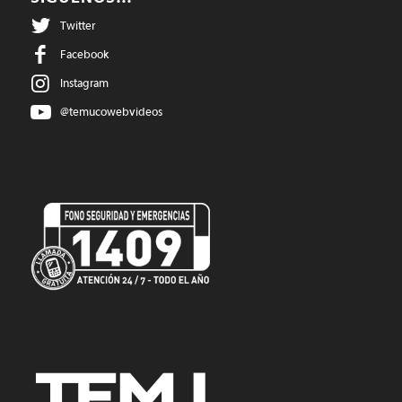
Twitter
Facebook
Instagram
@temucowebvideos