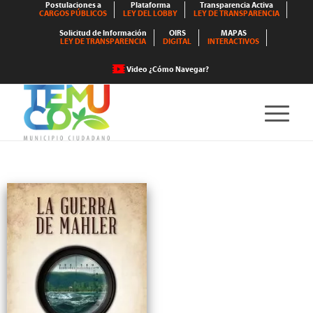
Postulaciones a
Plataforma
Transparencia Activa
CARGOS PÚBLICOS
LEY DEL LOBBY
LEY DE TRANSPARENCIA
Solicitud de Información
OIRS
MAPAS
LEY DE TRANSPARENCIA
DIGITAL
INTERACTIVOS
Video ¿Cómo Navegar?