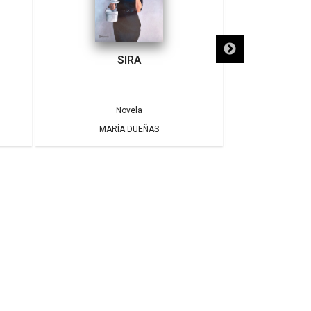
SIRA
SÓLO NECE
Novela
MARÍA DUEÑAS
ALBE