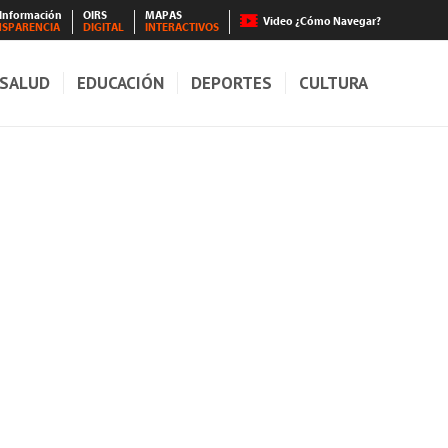
 Información
OIRS
MAPAS
Video ¿Cómo Navegar?
NSPARENCIA
DIGITAL
INTERACTIVOS
SALUD
EDUCACIÓN
DEPORTES
CULTURA