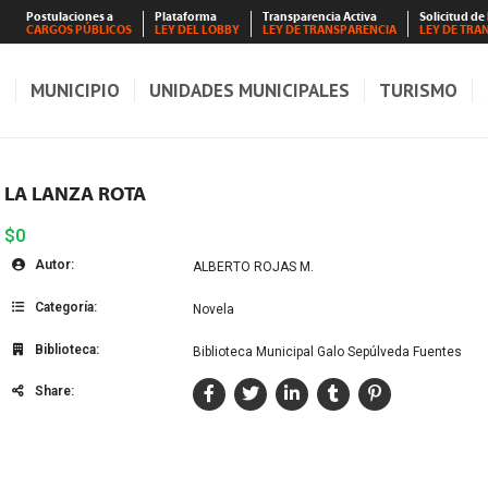
Postulaciones a
Plataforma
Transparencia Activa
Solicitud de
CARGOS PÚBLICOS
LEY DEL LOBBY
LEY DE TRANSPARENCIA
LEY DE TRA
S
MUNICIPIO
UNIDADES MUNICIPALES
TURISMO
LA LANZA ROTA
$0
Autor:
ALBERTO ROJAS M.
Categoría:
Novela
Biblioteca:
Biblioteca Municipal Galo Sepúlveda Fuentes
Share: