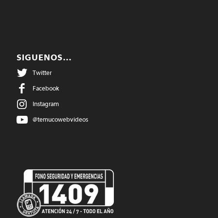
SIGUENOS…
Twitter
Facebook
Instagram
@temucowebvideos