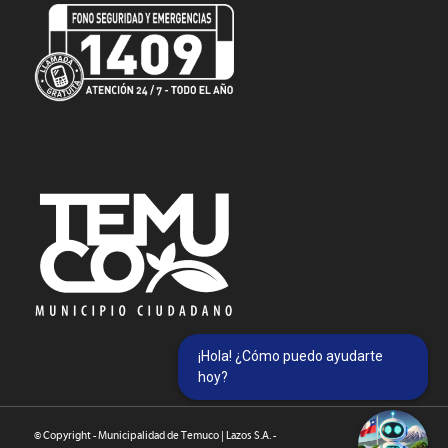
¡Hola! ¿Cómo puedo ayudarte
hoy?
© Copyright - Municipalidad de Temuco | Lazos S.A. -