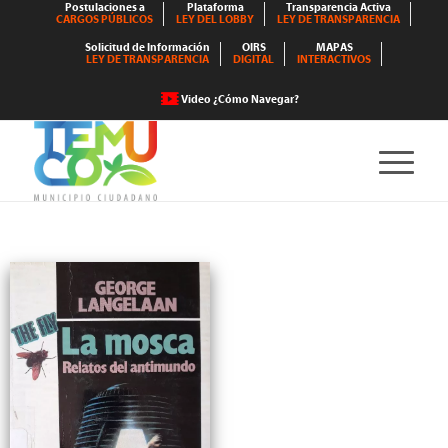
Postulaciones a
Plataforma
Transparencia Activa
CARGOS PÚBLICOS
LEY DEL LOBBY
LEY DE TRANSPARENCIA
Solicitud de Información
OIRS
MAPAS
LEY DE TRANSPARENCIA
DIGITAL
INTERACTIVOS
Video ¿Cómo Navegar?