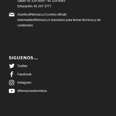
Salud: 45 324 4000 - 45 324 4083
Educación: 45 297 3771
munitco@temuco.cl
(correo oficial)
webmaster@temuco.cl
(exclusivo para temas técnicos y de
contenido)
SIGUENOS…
Twitter
Facebook
Instagram
@temucowebvideos