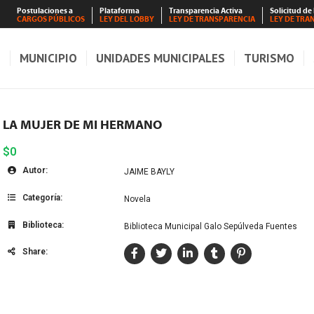
Postulaciones a
Plataforma
Transparencia Activa
Solicitud de
CARGOS PÚBLICOS
LEY DEL LOBBY
LEY DE TRANSPARENCIA
LEY DE TRA
S
MUNICIPIO
UNIDADES MUNICIPALES
TURISMO
LA MUJER DE MI HERMANO
$0
Autor:
JAIME BAYLY
Categoría:
Novela
Biblioteca:
Biblioteca Municipal Galo Sepúlveda Fuentes
Share: