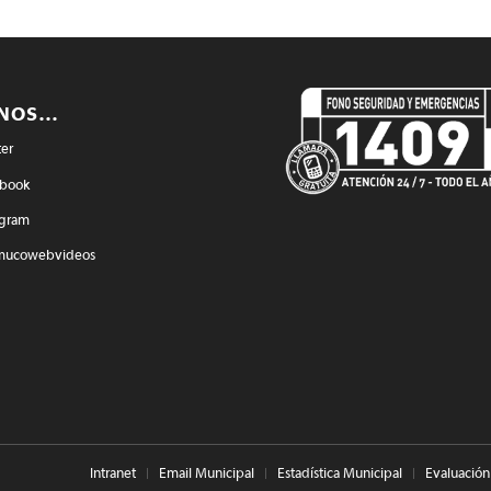
ENOS…
ter
book
agram
mucowebvideos
Intranet
Email Municipal
Estadística Municipal
Evaluación