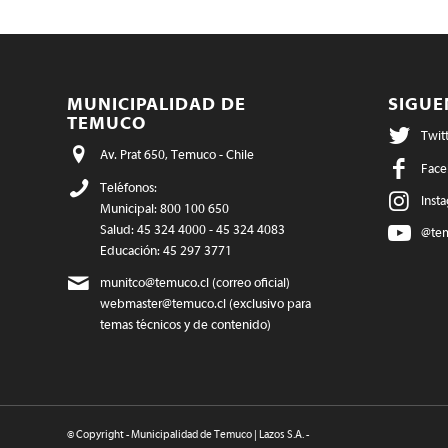
MUNICIPALIDAD DE
SIGU
TEMUCO
Twit
Av. Prat 650, Temuco - Chile
Face
Teléfonos:
Inst
Municipal: 800 100 650
Salud: 45 324 4000 - 45 324 4083
@te
Educación: 45 297 3771
munitco@temuco.cl
(correo oficial)
webmaster@temuco.cl
(exclusivo para
temas técnicos y de contenido)
© Copyright - Municipalidad de Temuco | Lazos S.A. -