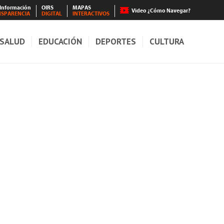
 Información
OIRS
MAPAS
Video ¿Cómo Navegar?
NSPARENCIA
DIGITAL
INTERACTIVOS
SALUD
EDUCACIÓN
DEPORTES
CULTURA