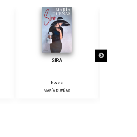
SIRA
SÓLO NECE
Novela
MARÍA DUEÑAS
ALBE