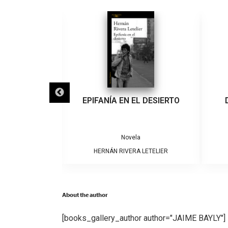
IGRA
EPIFANÍA EN EL DESIERTO
a
Novela
ARRERA
HERNÁN RIVERA LETELIER
About the author
[books_gallery_author author="JAIME BAYLY"]