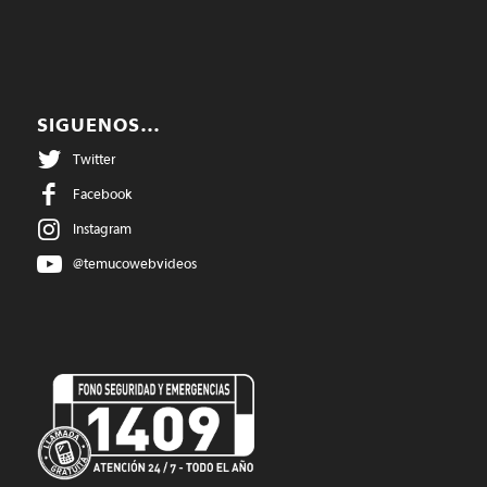
SIGUENOS…
Twitter
Facebook
Instagram
@temucowebvideos