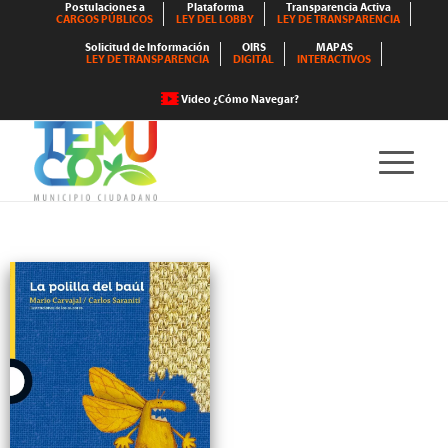
Postulaciones a
Plataforma
Transparencia Activa
CARGOS PÚBLICOS
LEY DEL LOBBY
LEY DE TRANSPARENCIA
Solicitud de Información
OIRS
MAPAS
LEY DE TRANSPARENCIA
DIGITAL
INTERACTIVOS
Video ¿Cómo Navegar?