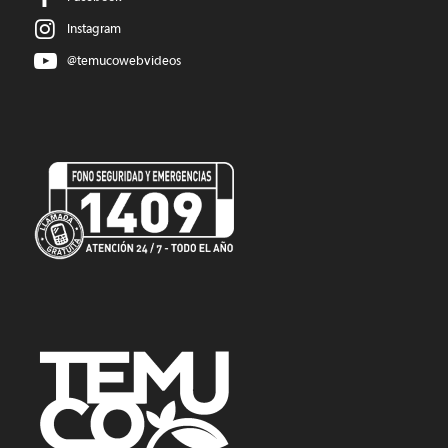
Instagram
@temucowebvideos