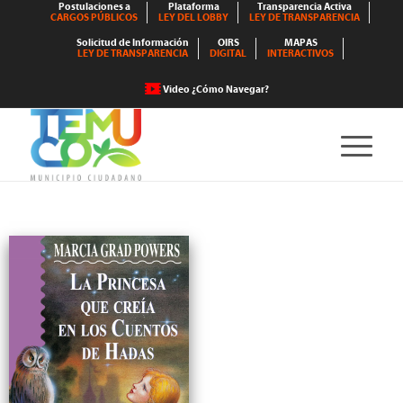
Postulaciones a
Plataforma
Transparencia Activa
CARGOS PÚBLICOS
LEY DEL LOBBY
LEY DE TRANSPARENCIA
Solicitud de Información
OIRS
MAPAS
LEY DE TRANSPARENCIA
DIGITAL
INTERACTIVOS
Video ¿Cómo Navegar?