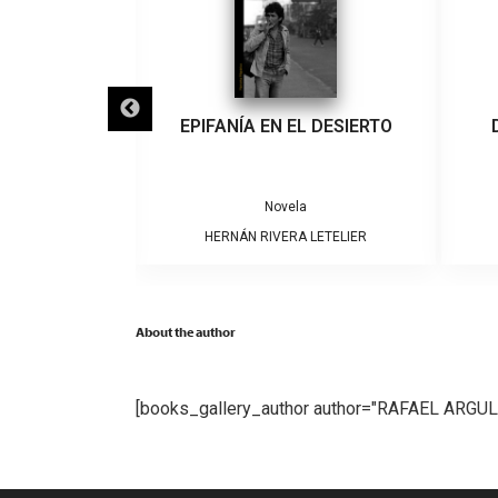
IGRA
EPIFANÍA EN EL DESIERTO
a
Novela
ARRERA
HERNÁN RIVERA LETELIER
About the author
[books_gallery_author author="RAFAEL ARGU