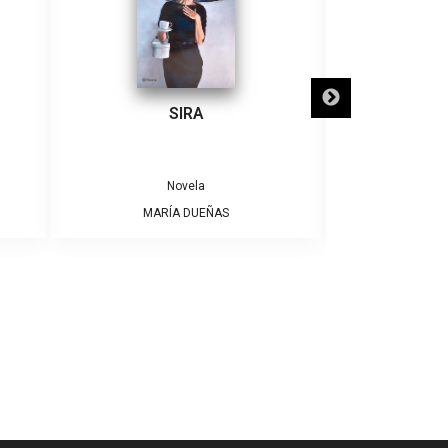
SIRA
SÓLO NECE
Novela
MARÍA DUEÑAS
ALBE