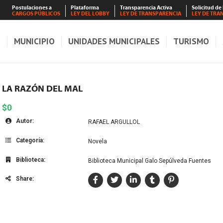
Postulaciones a
Plataforma
Transparencia Activa
Solicitud de
CARGOS PÚBLICOS
LEY DEL LOBBY
LEY DE TRANSPARENCIA
LEY DE TRA
S
MUNICIPIO
UNIDADES MUNICIPALES
TURISMO
LA RAZÓN DEL MAL
$0
Autor:
RAFAEL ARGULLOL
Categoría:
Novela
Biblioteca:
Biblioteca Municipal Galo Sepúlveda Fuentes
Share: