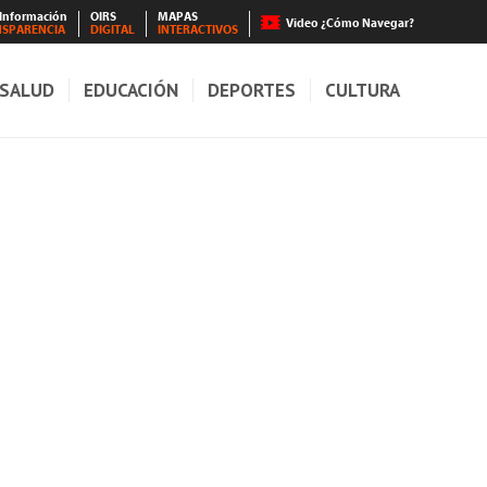
 Información
OIRS
MAPAS
Video ¿Cómo Navegar?
NSPARENCIA
DIGITAL
INTERACTIVOS
SALUD
EDUCACIÓN
DEPORTES
CULTURA