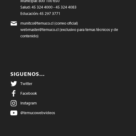
Municipal: 800 100 650
Salud: 45 324 4000 - 45 324 4083
Educación: 45 297 3771
munitco@temuco.cl
(correo oficial)
webmaster@temuco.cl
(exclusivo para temas técnicos y de
contenido)
SIGUENOS…
Twitter
Facebook
Instagram
@temucowebvideos