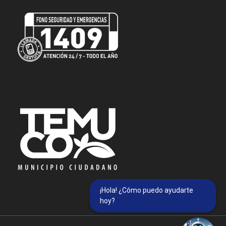
¡Hola! ¿Cómo puedo ayudarte
hoy?