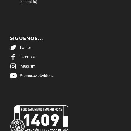
contenido)
SIGUENOS…
Twitter
Facebook
Instagram
@temucowebvideos