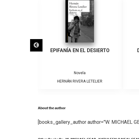
IGRA
EPIFANÍA EN EL DESIERTO
a
Novela
ARRERA
HERNÁN RIVERA LETELIER
About the author
[books_gallery_author author="W. MICHAEL 