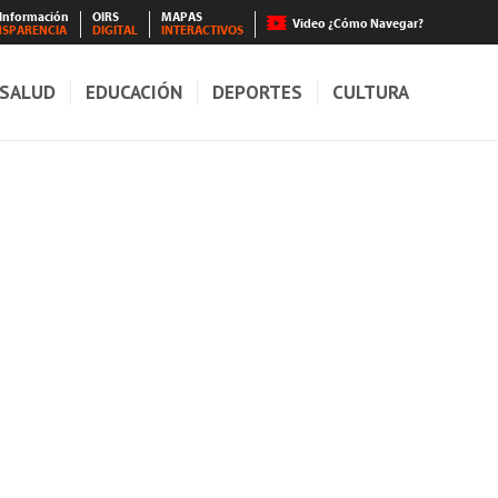
 Información
OIRS
MAPAS
Video ¿Cómo Navegar?
NSPARENCIA
DIGITAL
INTERACTIVOS
SALUD
EDUCACIÓN
DEPORTES
CULTURA