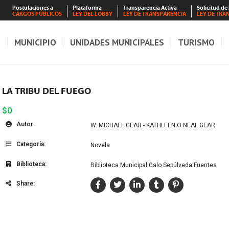
Postulaciones a
Plataforma
Transparencia Activa
Solicitud de
CARGOS PÚBLICOS
LEY DEL LOBBY
LEY DE TRANSPARENCIA
LEY DE TRA
S
MUNICIPIO
UNIDADES MUNICIPALES
TURISMO
LA TRIBU DEL FUEGO
$0
Autor:
W. MICHAEL GEAR - KATHLEEN O NEAL GEAR
Categoría:
Novela
Biblioteca:
Biblioteca Municipal Galo Sepúlveda Fuentes
Share: