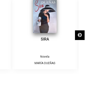
SIRA
SÓLO NECE
Novela
MARÍA DUEÑAS
ALBE