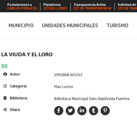
Postulaciones a
Plataforma
Transparencia Activa
Solicitud de
CARGOS PÚBLICOS
LEY DEL LOBBY
LEY DE TRANSPARENCIA
LEY DE TRA
S
MUNICIPIO
UNIDADES MUNICIPALES
TURISMO
LA VIUDA Y EL LORO
$0
Autor:
VIRGINIA WOOLF
Categoría:
Plan Lector
Biblioteca:
Biblioteca Municipal Galo Sepúlveda Fuentes
Share: