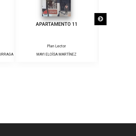
APARTAMENTO 11
¡ADIÓS
Plan Lector
Pla
DURRAGA
MAYI ELOÍSA MARTÍNEZ
JAME