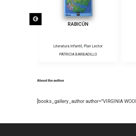
ECLIPSES
RABICÚN
,
,
Plan Lector
Literatura Infantil
Plan Lector
AMOS Y CAROLINA
PATRICIA BARBADILLO
GA
About the author
[books_gallery_author author="VIRGINIA WOO