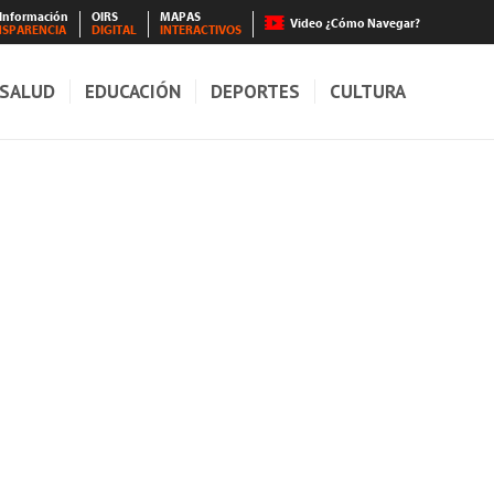
 Información
OIRS
MAPAS
Video ¿Cómo Navegar?
NSPARENCIA
DIGITAL
INTERACTIVOS
SALUD
EDUCACIÓN
DEPORTES
CULTURA