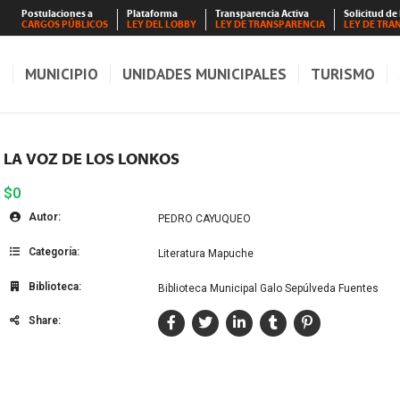
Postulaciones a
Plataforma
Transparencia Activa
Solicitud de
CARGOS PÚBLICOS
LEY DEL LOBBY
LEY DE TRANSPARENCIA
LEY DE TRA
S
MUNICIPIO
UNIDADES MUNICIPALES
TURISMO
LA VOZ DE LOS LONKOS
$0
Autor:
PEDRO CAYUQUEO
Categoría:
Literatura Mapuche
Biblioteca:
Biblioteca Municipal Galo Sepúlveda Fuentes
Share: