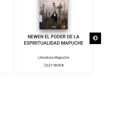
NEWEN EL PODER DE LA
USOS Y COS
ESPIRITUALIDAD MAPUCHE
ARA
Literatura Mapuche
Litera
ZILEY MORA
CLA