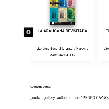
AMA COMO SE
LA ARAUCANA REVISITADA
F
DAD,PUEBLO Y
E GUÍA DE
HILENA.
,
Literatura General
Literatura Mapuche
Lit
MARY MAC-MILLAN
,
iteratura Chilena
apuche
O SOFFIA
About the author
[books_gallery_author author="PEDRO CAYUQ