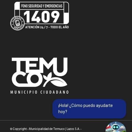
¡Hola! ¿Cómo puedo ayudarte
hoy?
© Copyright - Municipalidad de Temuco | Lazos S.A. -