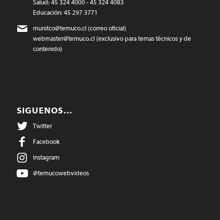
Salud: 45 324 4000 - 45 324 4083
Educación: 45 297 3771
munitco@temuco.cl
(correo oficial)
webmaster@temuco.cl
(exclusivo para temas técnicos y de
contenido)
SIGUENOS…
Twitter
Facebook
Instagram
@temucowebvideos