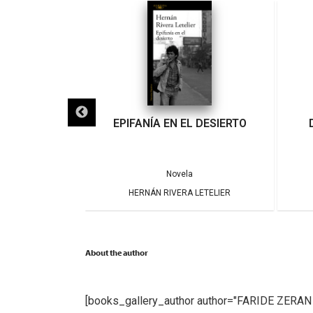
IGRA
EPIFANÍA EN EL DESIERTO
a
Novela
ARRERA
HERNÁN RIVERA LETELIER
About the author
[books_gallery_author author="FARIDE ZERA