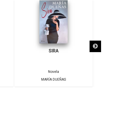
SIRA
SÓLO NECE
Novela
MARÍA DUEÑAS
ALBE