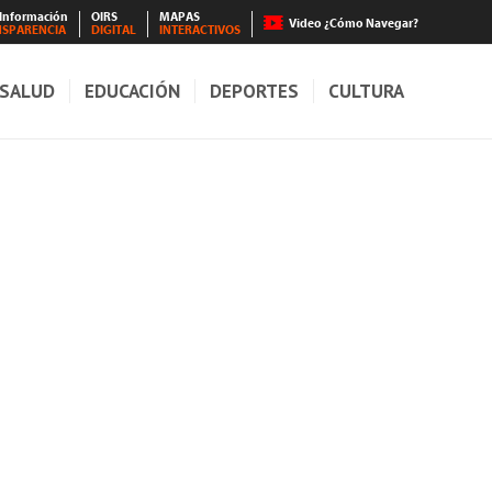
 Información
OIRS
MAPAS
Video ¿Cómo Navegar?
NSPARENCIA
DIGITAL
INTERACTIVOS
SALUD
EDUCACIÓN
DEPORTES
CULTURA