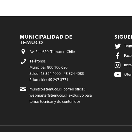
MUNICIPALIDAD DE
SIGU
TEMUCO
Twit
Av. Prat 650, Temuco - Chile
Face
Teléfonos:
Inst
Municipal: 800 100 650
Salud: 45 324 4000 - 45 324 4083
@te
Educación: 45 297 3771
munitco@temuco.cl
(correo oficial)
webmaster@temuco.cl
(exclusivo para
temas técnicos y de contenido)