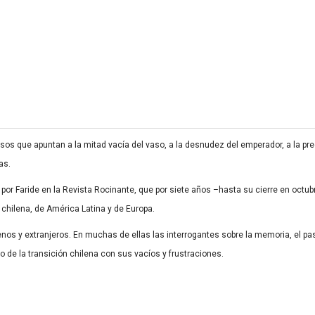
rsos que apuntan a la mitad vacía del vaso, a la desnudez del emperador, a la pr
as.
 por Faride en la Revista Rocinante, que por siete años –hasta su cierre en octub
ón chilena, de América Latina y de Europa.
nos y extranjeros. En muchas de ellas las interrogantes sobre la memoria, el pas
o de la transición chilena con sus vacíos y frustraciones.