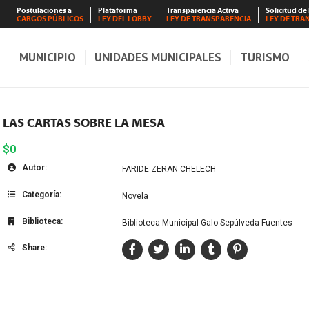
Postulaciones a
Plataforma
Transparencia Activa
Solicitud de
CARGOS PÚBLICOS
LEY DEL LOBBY
LEY DE TRANSPARENCIA
LEY DE TRA
S
MUNICIPIO
UNIDADES MUNICIPALES
TURISMO
LAS CARTAS SOBRE LA MESA
$0
Autor:
FARIDE ZERAN CHELECH
Categoría:
Novela
Biblioteca:
Biblioteca Municipal Galo Sepúlveda Fuentes
Share: