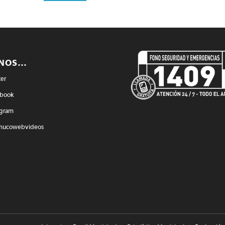
ENOS…
ter
book
agram
mucowebvideos