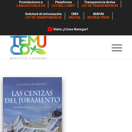
Postulaciones a
Plataforma
Transparencia Activa
CARGOS PÚBLICOS
LEY DEL LOBBY
LEY DE TRANSPARENCIA
Solicitud de Información
OIRS
MAPAS
LEY DE TRANSPARENCIA
DIGITAL
INTERACTIVOS
Video ¿Cómo Navegar?