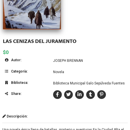
LAS CENIZAS DEL JURAMENTO
$0
Autor:
JOSEPH BRENNAN
Categoría:
Novela
Biblioteca:
Biblioteca Municipal Galo Sepúlveda Fuentes
Share:
Descripción:
Una novela épica llena de batallas, misterio y aventuras En la Ciudad Alta el