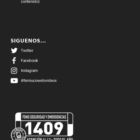
contenido)
SIGUENOS…
Twitter
Facebook
Instagram
@temucowebvideos