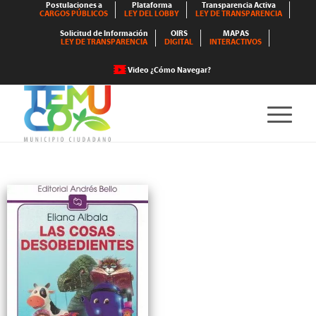
Postulaciones a
Plataforma
Transparencia Activa
CARGOS PÚBLICOS
LEY DEL LOBBY
LEY DE TRANSPARENCIA
Solicitud de Información
OIRS
MAPAS
LEY DE TRANSPARENCIA
DIGITAL
INTERACTIVOS
Video ¿Cómo Navegar?