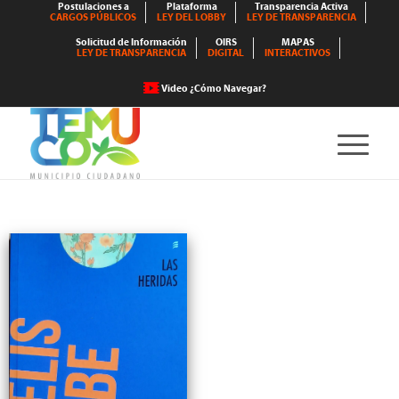
Postulaciones a
Plataforma
Transparencia Activa
CARGOS PÚBLICOS
LEY DEL LOBBY
LEY DE TRANSPARENCIA
Solicitud de Información
OIRS
MAPAS
LEY DE TRANSPARENCIA
DIGITAL
INTERACTIVOS
Video ¿Cómo Navegar?