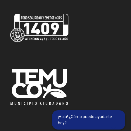
¡Hola! ¿Cómo puedo ayudarte
hoy?