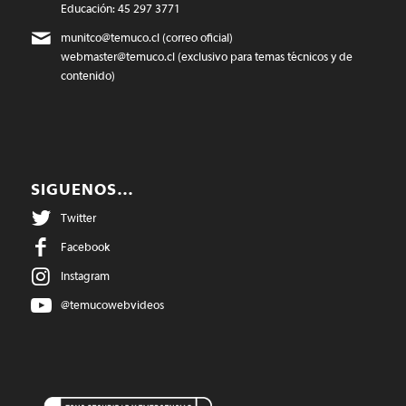
Educación: 45 297 3771
munitco@temuco.cl
(correo oficial)
webmaster@temuco.cl
(exclusivo para temas técnicos y de
contenido)
SIGUENOS…
Twitter
Facebook
Instagram
@temucowebvideos