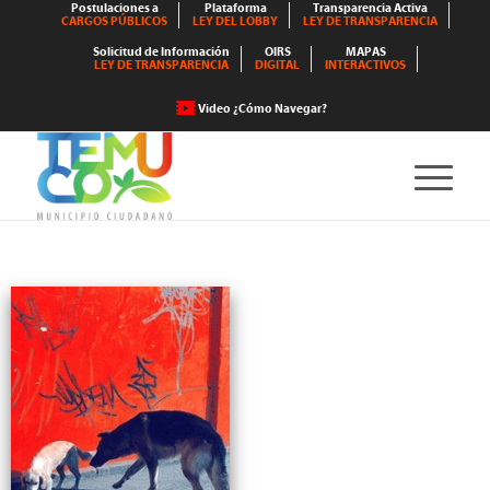
Postulaciones a
Plataforma
Transparencia Activa
CARGOS PÚBLICOS
LEY DEL LOBBY
LEY DE TRANSPARENCIA
Solicitud de Información
OIRS
MAPAS
LEY DE TRANSPARENCIA
DIGITAL
INTERACTIVOS
Video ¿Cómo Navegar?