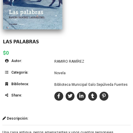
LAS PALABRAS
$0
Autor:
RAMIRO RAMÍREZ
Categoría:
Novela
Biblioteca:
Biblioteca Municipal Galo Sepúlveda Fuentes
Share:
Descripción:
Una casa antigua, perros amenazantes y unos cuantos personajes